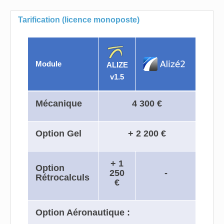
Titre:
Mme
Mr
Tarification (licence monoposte)
Module
ALIZE
v1.5
Mécanique
4 300 €
Option Gel
+ 2 200 €
+ 1
Option
250
-
Rétrocalculs
€
Option Aéronautique :