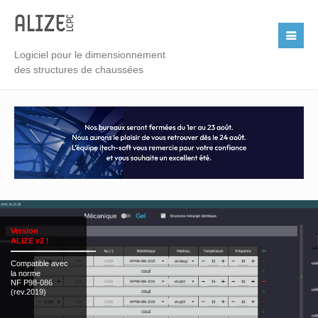
Logiciel pour le dimensionnement
Contactez-
des structures de chaussées
Merci de renseigner une adresse email valide. Les informations t
utilisées à des fins d'emailing par itech-soft uniquement. Aucun
personnes extérieures à la société ne sera effectuée.
Version
ALIZE v2 !
Compatible avec
la norme
NF P98-086
(rev.2019)
Titre:
Mme
Mr